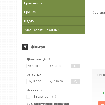
Прайс-листи
Про нас
Відгуки
Умови оплати і доставки
Фільтри
Діапазон цін, ₴
774-600
Одек
Об`єм, мл
Наявність
В 
В наявності
1
Вид парфумерної продукції