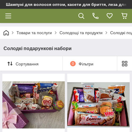
Шампуні для волосся оптом, касети для бриття, леза для бр
Товари та послуги
Солодощі та продукти
Солодкі по
Солодкі подарункові набори
Сортування
0
Фільтри