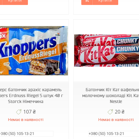
Купити
Купити
6217
6216
ерс батончик арахіс карамель
Батончик Кіт Кат вафельн
ers Erdnuss Riegel 5 штук 40 г
молочному шоколаді Kit Kat
Storck Німеччина
Nestle
107 ₴
20 ₴
Немає в наявності
Немає в наявності
+380 (50) 105-13-21
+380 (50) 105-13-21