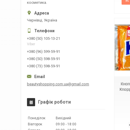
косметика.
Чернівці, Україна
+380 (50) 105-13-21
Viber
+380 (96) 599-59-91
+380 (50) 598-59-91
6215
+380 (73) 598-59-91
Кноп
beautyshopping.com.ua@gmail.com
Knopp
Графік роботи
Понеділок
Вихідний
Вівторок
09:00
18:00