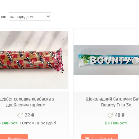
62113 Bounty Trio
62112 Snickers
ербет солодка ковбаска з
Шоколадний батончик Ба
дробленим горіхом
Bounty Trio 3x
22 ₴
48 ₴
наявності
Оптом і в роздріб
В наявності