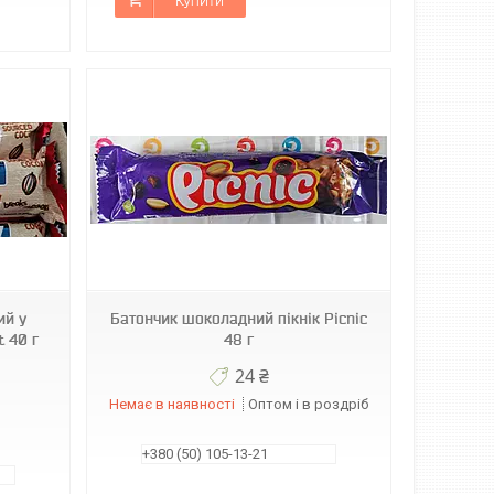
Купити
ий у
Батончик шоколадний пікнік Picnic
 40 г
48 г
24 ₴
Немає в наявності
Оптом і в роздріб
+380 (50) 105-13-21