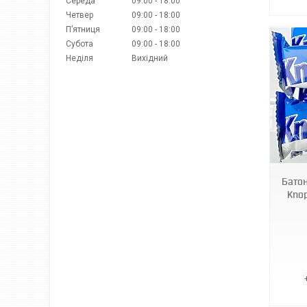
Середа
09:00
18:00
Четвер
09:00
18:00
Пʼятниця
09:00
18:00
Субота
09:00
18:00
Неділя
Вихідний
6214
Батон
Knop