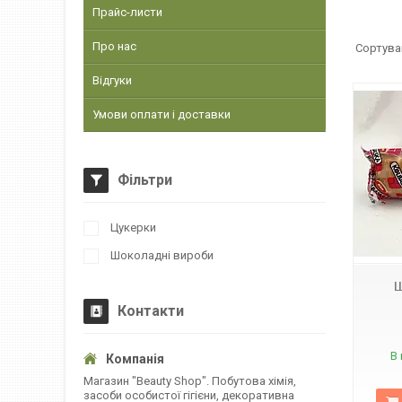
Прайс-листи
Про нас
Відгуки
Умови оплати і доставки
Фільтри
Цукерки
6213 K
Шоколадні вироби
Щ
Контакти
В 
Магазин "Beauty Shop". Побутова хімія,
засоби особистої гігієни, декоративна