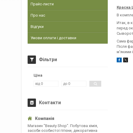
Прайс-листи
Краска L
В компле
Про нас
Итак, в 
Відгуки
перед ок
Сыворот
Умови оплати і доставки
Сама фар
Після фа
м'якими 
Фільтри
Ціна
Контакти
Магазин "Beauty Shop". Побутова хімія,
засоби особистої гігієни, декоративна