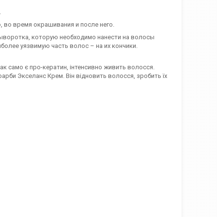
.
 во время окрашивания и после него.
воротка, которую необходимо нанести на волосы
олее уязвимую часть волос – на их кончики.
ак само є про-кератин, інтенсивно живить волосся.
арби Экселанс Крем. Він відновить волосся, зробить їх