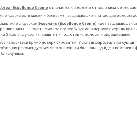
'oreal Excellence Creme
отличается бережным отношением к волосам
кте краски есть маски и бальзамы, защищающие и питающие волосы до,
комплекте с краской
Экселанс (Excellence Creme)
идет защищающая сы
рашиванием. Наносить сыворотку необходимо в первую очередь на наиб
ка Экселанс укрепит, защитит и подготовит волосы к окрашиванию.
ба наноситься прямо поверх сироватки. У складі фарбувальної суміші т
рбування рекомендується застосовувати бальзам, що йде в комплекті ф
і блискучими.