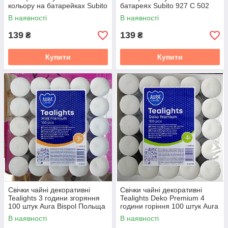
кольору на батарейках Subito
батареях Subito 927 C 502
926 C 502
В наявності
В наявності
139
139
₴
₴
Купити
Купити
Свічки чайні декоративні
Свічки чайні декоративні
Tealights 3 години згоряння
Tealights Deko Premium 4
100 штук Aura Bispol Польща
години горіння 100 штук Aura
Bispol Польща
В наявності
В наявності