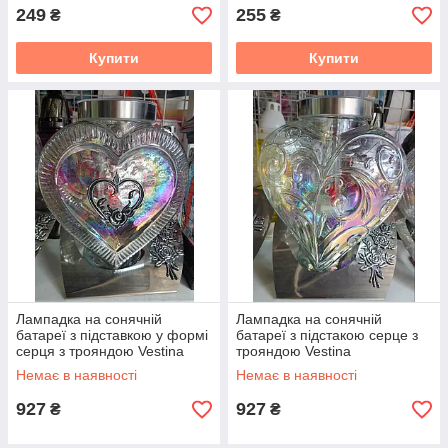
249
255
₴
₴
Купити
Купити
Лампадка на сонячній
Лампадка на сонячній
батареї з підставкою у формі
батареї з підстакою серце з
серця з трояндою Vestina
трояндою Vestina
Немає в наявності
Немає в наявності
927
927
₴
₴