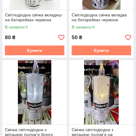
Світлодіодна свічка вкладиш
Світлодіодна свічка вкладка
на батарейках червона
на батарейках червона
В наявності
В наявності
80
50
₴
₴
Купити
Купити
Свічка світлодіодна з
Свічка світлодіодна з
імітацією полум'я білого
імітацією полум'я на