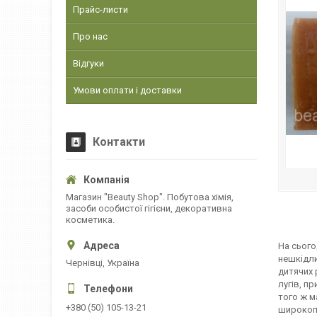
Прайс-листи
Про нас
Відгуки
Умови оплати і доставки
Контакти
Магазин "Beauty Shop". Побутова хімія,
засоби особистої гігієни, декоративна
косметика.
На сього
нешкідли
Чернівці, Україна
дитячих 
лугів, п
того ж м
+380 (50) 105-13-21
широкопр