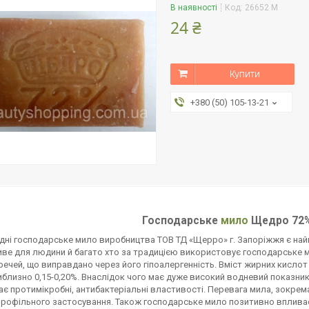
В наявності
Код:
26652 M
24 ₴
Купити
+380 (50) 105-13-21
Господарське
мило
Щедро 72%
дні господарське мило виробництва ТОВ ТД «Щерро» г. Запоріжжя є на
ве для людини й багато хто за традицією використовує господарське ми
речей, що виправдано через його гіпоалергенність. Вміст жирних кислот
риблизно 0,15-0,20%. Внаслідок чого має дуже високий водневий показник
ає протимікробні, антибактеріальні властивості. Перевага мила, зокре
офільного застосування. Також господарське мило позитивно впливає н