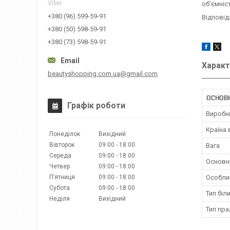
Viber
об'ємніс
+380 (96) 599-59-91
Відповід
+380 (50) 598-59-91
+380 (73) 598-59-91
Характ
beautyshopping.com.ua@gmail.com
ОСНОВ
Графік роботи
Виробн
Країна
Понеділок
Вихідний
Вівторок
09:00
18:00
Вага
Середа
09:00
18:00
Основн
Четвер
09:00
18:00
Пʼятниця
09:00
18:00
Особли
Субота
09:00
18:00
Тип біл
Неділя
Вихідний
Тип пр