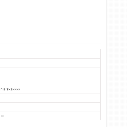
ипів тканини
ня