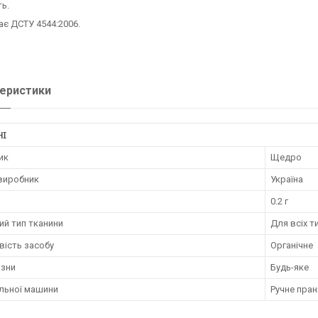
ть.
ає ДСТУ 4544:2006.
еристики
НІ
ик
Щедро
 виробник
Україна
0.2 г
ий тип тканини
Для всіх т
вість засобу
Органічне
изни
Будь-яке
альної машини
Ручне пран