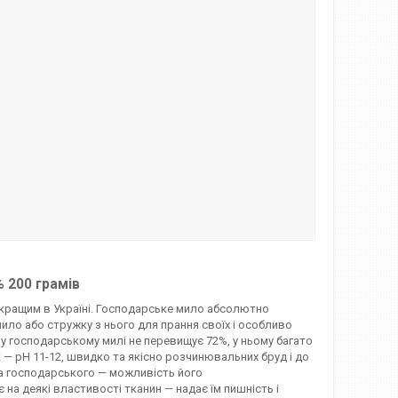
 200 грамів
йкращим в Україні. Господарське мило абсолютно
ло або стружку з нього для прання своїх і особливо
 у господарському милі не перевищує 72%, у ньому багато
 — pH 11-12, швидко та якісно розчинювальних бруд і до
ма господарського — можливість його
а деякі властивості тканин — надає їм пишність і