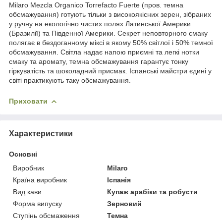
Milaro Mezcla Organico Torrefacto Fuerte (пров. темна
обсмажування) готують тільки з високоякісних зерен, зібраних
у ручну на екологічно чистих полях Латинської Америки
(Бразилії) та Південної Америки. Секрет неповторного смаку
полягає в бездоганному міксі в якому 50% світлої і 50% темної
обсмажування. Світла надає напою приємні та легкі нотки
смаку та аромату, темна обсмажування гарантує тонку
гіркуватість та шоколадний присмак. Іспанські майстри єдині у
світі практикують таку обсмажування.
Приховати
Характеристики
Основні
Виробник
Milaro
Країна виробник
Іспанія
Вид кави
Купаж арабіки та робусти
Форма випуску
Зерновий
Ступінь обсмаження
Темна