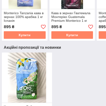
Monterico Tanzania кава в
Кава в зернах Гватемала
Mont
зернах 100% арабіка 1 кг
Монтеріко Guatemala
coff
Іспанія
Premium Monterico 1 кг
араб
Іспанія
кг Іс
895
895
895
₴
₴
Купити
Купити
Акційні пропозиції та новинки