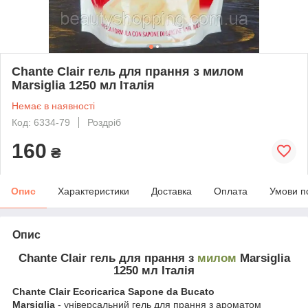
Chante Clair гель для прання з милом
Marsiglia 1250 мл Італія
Немає в наявності
Код: 6334-79
Роздріб
160
₴
Опис
Характеристики
Доставка
Оплата
Умови п
Опис
Chante Clair гель для прання з
милом
Marsiglia
1250 мл Італія
Chante Clair Ecoricarica Sapone da Bucato
Marsiglia
- універсальний гель для прання з ароматом