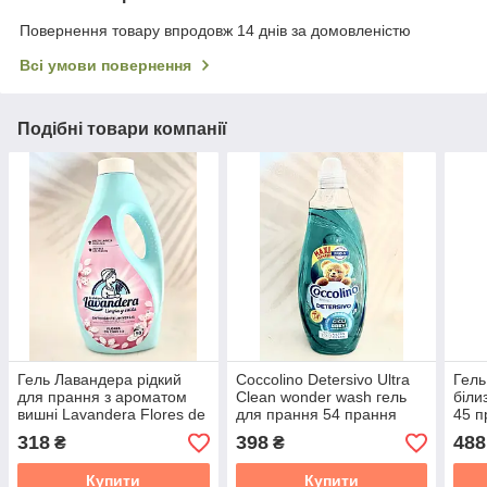
Повернення товару впродовж 14 днів за домовленістю
Всі умови повернення
Подібні товари компанії
Гель Лавандера рідкий
Coccolino Detersivo Ultra
Гель
для прання з ароматом
Clean wonder wash гель
біли
вишні Lavandera Flores de
для прання 54 прання
45 п
Cerezo 50 прань 2.5 л
2160 мл
318
398
488
₴
₴
Купити
Купити