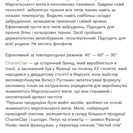
Марсельського мила в економному пакованні. Завдяки новій
технології, забезпечує прання всіх типів тканин навіть за
низьких температур. Видаляє навіть найбільш складні
забруднення, залишаючи приємний і свіжий аромат.
Ефективний проти всіх типів забруднень. Підходить для
прання білих і кольорових тканин. Засіб пройшов
дерматологічні випробування, гіпоалергенний. Підходить для
всієї родини. Не містить фосфатів.
Ефективний за температурних режимів: 40° — 60° — 95°
ChanteClair
— це історичний бренд, який виробляється в
Італії, а заснований був у Франції на початку XX століття, який
народився у двадцятому столітті в Марселі, коли майстер
миловиробництва Вогюст Рустанен запатентував формулу,
засновану тільки на натуральних інгредієнтів для виробництва
знаменитого Марсельського мила, що має справжній і
неповторний аромат чистоти.
Першою продукцією були мийні засоби, зроблені на основі
знаменитого марсельського мила. Мило, найкращий
природний очисник, залишається в складі більшості продукції
ChanteClair і сьогодні. Петух на етикетці — символ Франції.
Назва також французька, у перекладі означає "Чистий спів".