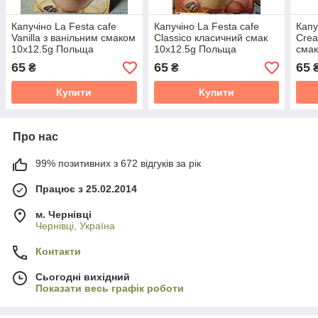
Капучіно La Festa cafe
Капучіно La Festa cafe
Капу
Vanilla з ванільним смаком
Classico класичний смак
Crea
10х12.5g Польща
10х12.5g Польща
смак
65
65
65
₴
₴
Купити
Купити
Про нас
99% позитивних з 672 відгуків за рік
Працює з 25.02.2014
м. Чернівці
Чернівці, Україна
Контакти
Сьогодні вихідний
Показати весь графік роботи