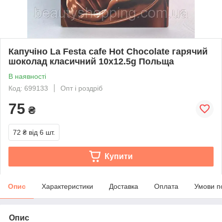
Капучіно La Festa cafe Hot Chocolate гарячий
шоколад класичний 10х12.5g Польща
В наявності
Код: 699133
Опт і роздріб
75
₴
72 ₴
від 6 шт.
Купити
Опис
Характеристики
Доставка
Оплата
Умови п
Опис