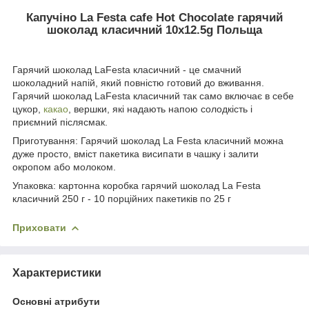
Капучіно La Festa cafe Hot Chocolate гарячий
шоколад класичний 10х12.5g Польща
Гарячий шоколад LaFesta класичний - це смачний
шоколадний напій, який повністю готовий до вживання.
Гарячий шоколад LaFesta класичний так само включає в себе
цукор,
какао
, вершки, які надають напою солодкість і
приємний післясмак.
Приготування: Гарячий шоколад La Festa класичний можна
дуже просто, вміст пакетика висипати в чашку і залити
окропом або молоком.
Упаковка: картонна коробка гарячий шоколад La Festa
класичний 250 г - 10 порційних пакетиків по 25 г
Приховати
Характеристики
Основні атрибути