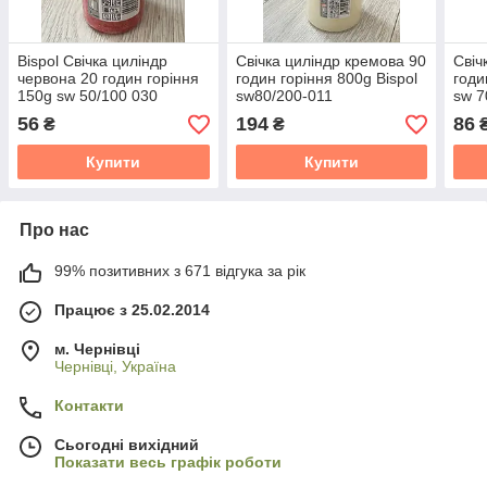
Bispol Свічка циліндр
Свічка циліндр кремова 90
Свіч
червона 20 годин горіння
годин горіння 800g Bispol
годи
150g sw 50/100 030
sw80/200-011
sw 7
56
194
86
₴
₴
Купити
Купити
Про нас
99% позитивних з 671 відгука за рік
Працює з 25.02.2014
м. Чернівці
Чернівці, Україна
Контакти
Сьогодні вихідний
Показати весь графік роботи