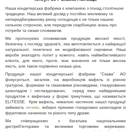
Наша кондитерська фабрика є компанією з понад столітньою
традицією. Наш великий досвід у постійно мінливому та
непередбачуваному ринку солодощів є не тільки нашою
сильною стороною, але передусім скарбницею знань про
потреби та смаки споживачів.
Ми пропонуємо споживачам продукцію високої якості,
безпечну з погляду здоров'я, яка виготовляється з найкращої
натуральної, генетично не модифікованої сировини. Наші
вироби знаходять попит у кожного, навіть найвибагливішого
клієнта, для якого, проте, має значення не тільки висока
якість, але також порівняно низька ціна.
Продукція нашої кондитерської фабрики "Скава" AО
фокусується, загалом, на виробництві вафель із різною
гратурою, формами та смаковими різновидами, глазурованих
шоколадом і неглазурованих, серед яких найвідомішим
продуктом є вафелька у формі трикутника, що називається
ELITESSE. Крім вафель, чималою частиною нашої продукції
займають
печиво
, імбирні пряники глазуровані шоколадом із
фруктовою начинкою та різного типу драже.
Ми співпрацюємо з багатьма національними
дистриб'юторами та великими торговими мережами,