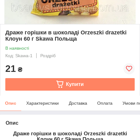
Драже горішки в шоколаді Orzeszki drazetki
Клоун 60 г Skawa Польща
В наявності
Код: Skawa-1
Роздріб
21
₴
Купити
Опис
Характеристики
Доставка
Оплата
Умови п
Опис
Драже горішки в шоколаді Orzeszki drazetki
Клоун 60 г Skawa Польща