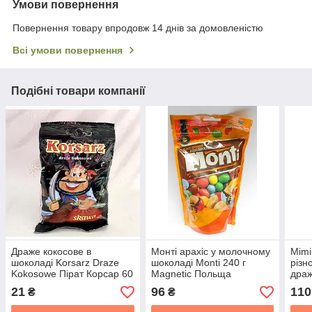
Умови повернення
Повернення товару впродовж 14 днів за домовленістю
Всі умови повернення
Подібні товари компанії
Драже кокосове в
Монті арахіс у молочному
Mimi
шоколаді Korsarz Draze
шоколаді Monti 240 г
різн
Kokosowe Пірат Корсар 60
Magnetic Польща
драж
г Skawa Poland
21
96
110
₴
₴