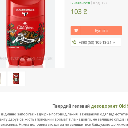
В наявності
Код:
127
103 ₴
Купити
+380 (50) 105-13-21
Твердий гелевий
дезодорант
Old 
e відмінно запобігає надмірне потовиділення, захищаючи одяг від естети
нту дарує свіжість і приємний аромат тіла надовго, не залишає слідів і 
і власника. Ніжна половина людства не залишиться байдужою до хижому