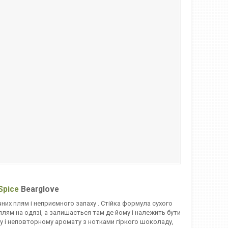
Spice
Bearglove
чних плям і неприємного запаху . Стійка формула сухого
плям на одязі, а залишається там де йому і належить бути
 і неповторному аромату з нотками гіркого шоколаду,