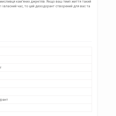
 мисливця кам'яних джунглів. Якщо ваш темп життя такий
т і власний час, то цей дезодорант створений для вас та
т
ірант