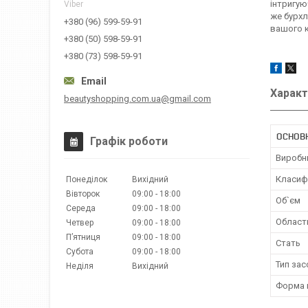
інтригую
Viber
же бурхл
+380 (96) 599-59-91
вашого 
+380 (50) 598-59-91
+380 (73) 598-59-91
Характ
beautyshopping.com.ua@gmail.com
ОСНОВ
Графік роботи
Виробн
Класиф
Понеділок
Вихідний
Вівторок
09:00
18:00
Об`єм
Середа
09:00
18:00
Област
Четвер
09:00
18:00
Пʼятниця
09:00
18:00
Стать
Субота
09:00
18:00
Тип зас
Неділя
Вихідний
Форма 