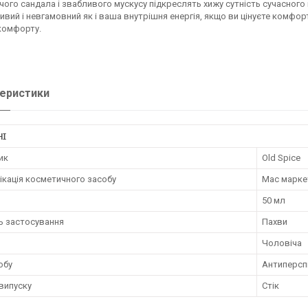
чого сандала і звабливого мускусу підкреслять хижу сутність сучасного
ивий і невгамовний як і ваша внутрішня енергія, якщо ви цінуєте комфор
комфорту.
еристики
НІ
ик
Old Spice
ікація косметичного засобу
Мас марке
50 мл
ь застосування
Пахви
Чоловіча
обу
Антиперсп
випуску
Стік