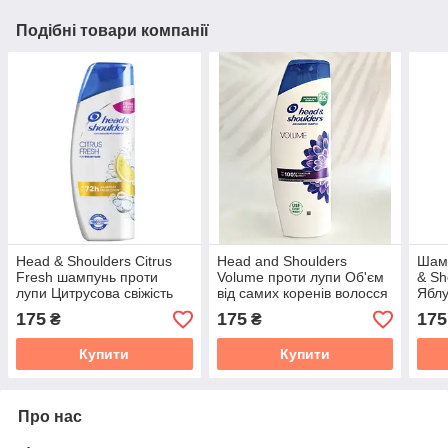
Подібні товари компанії
Head & Shoulders Citrus
Head and Shoulders
Шамп
Fresh шампунь проти
Volume проти лупи Об'єм
& Sh
лупи Цитрусова свіжість
від самих коренів волосся
Яблу
400 мл
400 мл
175
175
175
₴
₴
Купити
Купити
Про нас