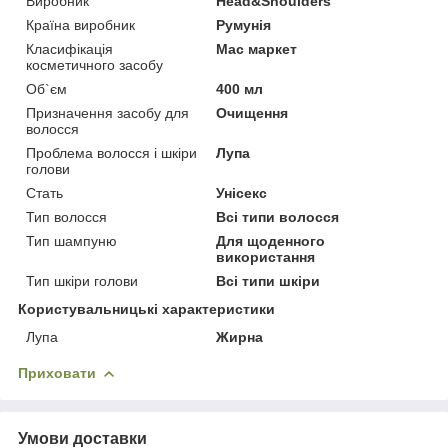
Виробник
Head&Shoulders
Країна виробник
Румунія
Класифікація
Мас маркет
косметичного засобу
Об`єм
400 мл
Призначення засобу для
Очищення
волосся
Проблема волосся і шкіри
Лупа
голови
Стать
Унісекс
Тип волосся
Всі типи волосся
Тип шампуню
Для щоденного
використання
Тип шкіри голови
Всі типи шкіри
Користувальницькі характеристики
Лупа
Жирна
Приховати
Умови доставки