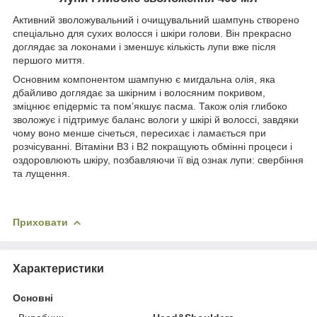
Активний зволожувальний і очищувальний шампунь створено
спеціально для сухих волосся і шкіри голови. Він прекрасно
доглядає за локонами і зменшує кількість лупи вже після
першого миття.
Основним компонентом шампуню є мигдальна олія, яка
дбайливо доглядає за шкірним і волосяним покривом,
зміцнює епідерміс та пом’якшує пасма. Також олія глибоко
зволожує і підтримує баланс вологи у шкірі й волоссі, завдяки
чому воно менше січеться, пересихає і ламається при
розчісуванні. Вітаміни В3 і В2 покращують обмінні процеси і
оздоровлюють шкіру, позбавляючи її від ознак лупи: свербіння
та лущення.
Приховати
Характеристики
Основні