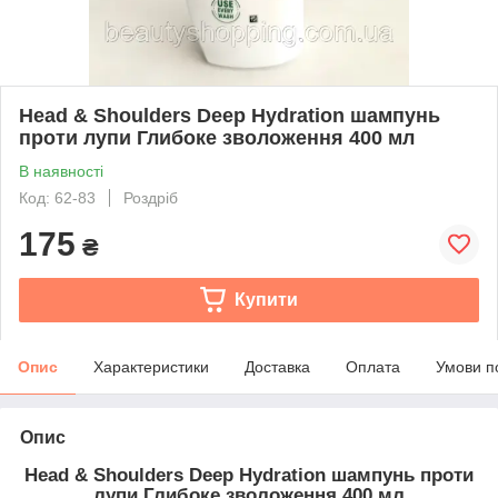
Head & Shoulders Deep Hydration шампунь
проти лупи Глибоке зволоження 400 мл
В наявності
Код: 62-83
Роздріб
175
₴
Купити
Опис
Характеристики
Доставка
Оплата
Умови п
Опис
Head & Shoulders Deep Hydration шампунь проти
лупи Глибоке зволоження 400 мл