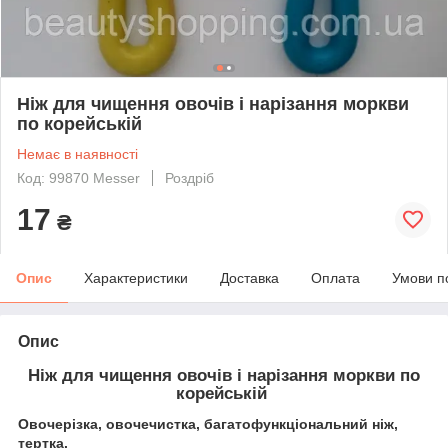
Ніж для чищення овочів і нарізання моркви
по корейській
Немає в наявності
Код: 99870 Messer
Роздріб
17
₴
Опис
Характеристики
Доставка
Оплата
Умови п
Опис
Ніж для чищення овочів і нарізання моркви по
корейській
Овочерізка, овочечистка, багатофункціональний ніж,
тертка.