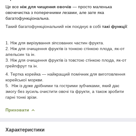
Це все
ніж для чищення овочів
— просто маленька
овочечистка з поперечними лезами, але зате яка
багатофункціональна.
Такий багатофункціональний ніж поєднує в собі
такі функції
:
1. Ніж для вирізування зіпсованих частин фрукта.
2. Ніж для очищення фруктів із тонкою стінкою плода, як-от
апельсин та ін.
3. Ніж для очищення фруктів із товстою стінкою плода, як-от
грейпфрут та ін.
4. Тертка корейка — найкращий помічник для виготовлення
корейської моркви.
5. Ніж із дуже дрібними та гострими зубчиками, який дає
змогу без зусиль очистити овочі та фрукти, а також зробити
гарні тонкі зрізи.
Приховати
Характеристики