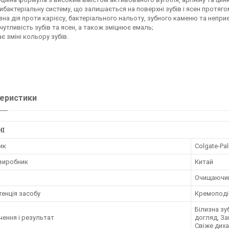
тибактеріальну систему, що залишається на поверхні зубів і ясен протяго
вна дія проти карієсу, бактеріального нальоту, зубного каменю та непри
 чутливість зубів та ясен, а також зміцнює емаль;
ає зміні кольору зубів.
еристики
НІ
ик
Colgate-Pa
 виробник
Китай
Очищаючий
енція засобу
Кремоподі
Білизна зу
ення і результат
догляд, За
Свіже дих