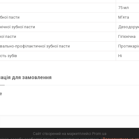
75 мл
бної пасти
М'ята
єнічної зубної пасти
Дезодору
ної пасти
Гігієнічна
увально-профілактичної зубної пасти
Протикарі
сть зубів
Ні
ація для замовлення
₴
Сайт створений на маркетплейсі
Prom.ua