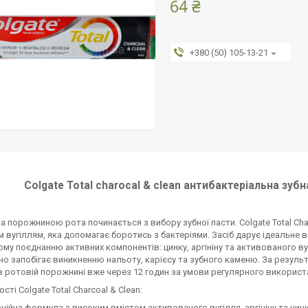
64 ₴
+380 (50) 105-13-21
Colgate Total charocal & clean антибактеріальна зуб
а порожниною рота починається з вибору зубної пасти. Colgate Total Ch
 вугіллям, яка допомагає боротись з бактеріями. Засіб дарує ідеальне 
ому поєднанню активних компонентів: цинку, аргініну та активованого вугі
о запобігає виникненню нальоту, карієсу та зубного каменю. За резуль
 в ротовій порожнині вже через 12 годин за умови регулярного використ
ті Colgate Total Charcoal & Clean:
ційна формула з високим вмістом активованого вугілля, аргініну та цинк