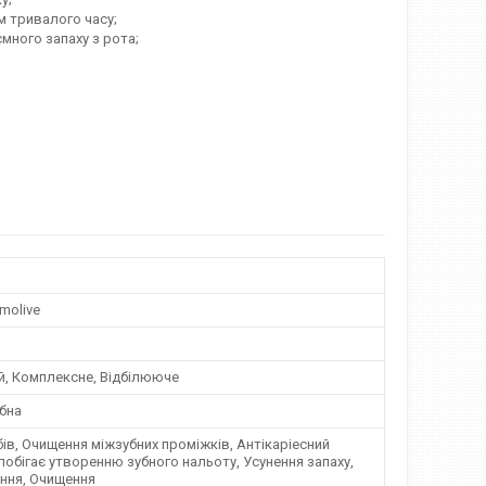
м тривалого часу;
ємного запаху з рота;
lmolive
, Комплексне, Відбілююче
бна
бів, Очищення міжзубних проміжків, Антікаріесний
побігає утворенню зубного нальоту, Усунення запаху,
ання, Очищення