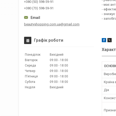
+380 (50) 598-59-91
- має ан
+380 (73) 598-59-91
- ефекти
- знижує
- запобіг
beautyshopping.com.ua@gmail.com
Графік роботи
Характ
Понеділок
Вихідний
Вівторок
09:00
18:00
Середа
09:00
18:00
ОСНОВ
Четвер
09:00
18:00
Виробн
Пʼятниця
09:00
18:00
Субота
09:00
18:00
Країна
Неділя
Вихідний
Дія
Консист
Признач