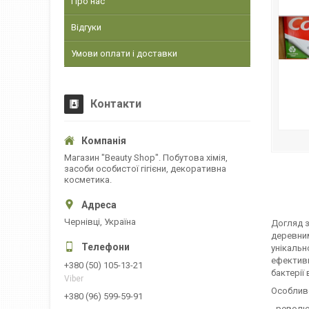
Про нас
Відгуки
Умови оплати і доставки
Контакти
Магазин "Beauty Shop". Побутова хімія,
засоби особистої гігієни, декоративна
косметика.
Чернівці, Україна
Догляд з
деревним
унікальн
ефективн
+380 (50) 105-13-21
бактерії
Viber
Особливос
+380 (96) 599-59-91
- револю