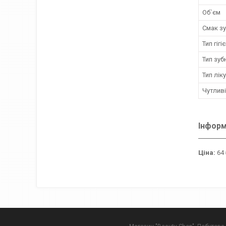
Об`єм
Смак зу
Тип гігі
Тип зуб
Тип лік
Чутливі
Інформ
Ціна:
64 