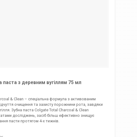
на паста з деревним вугіллям 75 мл
arcoal & Clean – спеціальна формула з активованим
відчуття очищення та захисту порожнини рота, завдяки
лля. Зубна паста Colgate Total Charcoal & Clean
татами досліджень, засіб більш ефективно знищує
ання пасти протягом 4-х тижнів.
у;