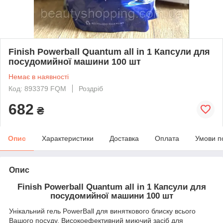
Finish Powerball Quantum all in 1 Капсули для
посудомийної машини 100 шт
Немає в наявності
Код: 893379 FQM
Роздріб
682
₴
Опис
Характеристики
Доставка
Оплата
Умови п
Опис
Finish Powerball Quantum all in 1 Капсули для
посудомийної машини 100 шт
Унікальний гель PowerBall для виняткового блиску всього
Вашого посуду. Високоефективний миючий засіб для