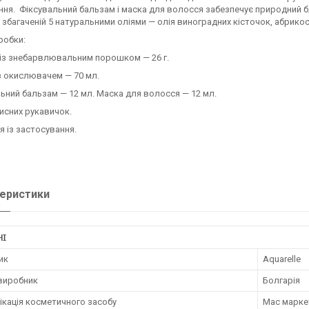
ння.
Фіксувальний бальзам і маска для волосся забезпечує природний б
 збагаченій 5 натуральними оліями — олія виноградних кісточок, абрикос
робки:
із знебарвлювальним порошком — 26 г.
 окислювачем — 70 мл.
ьний бальзам — 12 мл. Маска для волосся — 12 мл.
исних рукавичок.
ія із застосування.
еристики
НІ
ик
Aquarelle
 виробник
Болгарія
ікація косметичного засобу
Мас марке