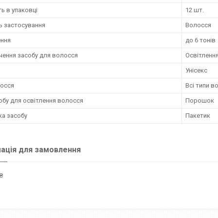
ть в упаковці
12 шт.
ь застосування
Волосся
ення
до 6 тонів
чення засобу для волосся
Освітленн
Унісекс
лосся
Всі типи в
обу для освітлення волосся
Порошок
ка засобу
Пакетик
ація для замовлення
₴