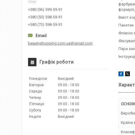
Viber
фарбува
формулі,
+380 (96) 599-59-91
+380 (50) 598-59-91
Вміст ко
+380 (73) 598-59-91
Пакетик 
Флакон з
Фіксувал
beautyshopping.com.ua@gmail.com
Пара зах
Інструкц
Графік роботи
Понеділок
Вихідний
Характ
Вівторок
09:00
18:00
Середа
09:00
18:00
Четвер
09:00
18:00
ОСНОВ
Пʼятниця
09:00
18:00
Субота
09:00
18:00
Виробн
Неділя
Вихідний
Країна
Класиф