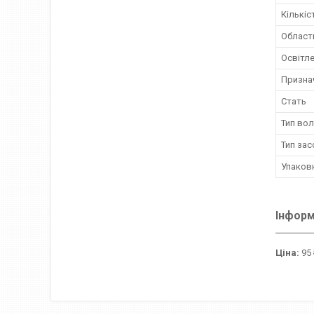
Кількіс
Област
Освітл
Призна
Стать
Тип во
Тип зас
Упаков
Інформ
Ціна:
95 