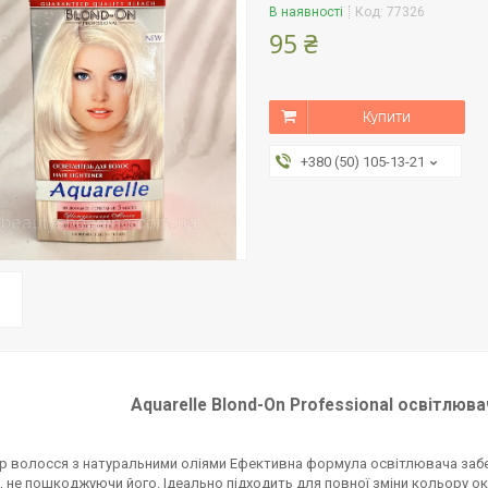
В наявності
Код:
77326
95 ₴
Купити
+380 (50) 105-13-21
Aquarelle Blond-On Professional освітлюв
р волосся з натуральними оліями Ефективна формула освітлювача забе
 не пошкоджуючи його. Ідеально підходить для повної зміни кольору о