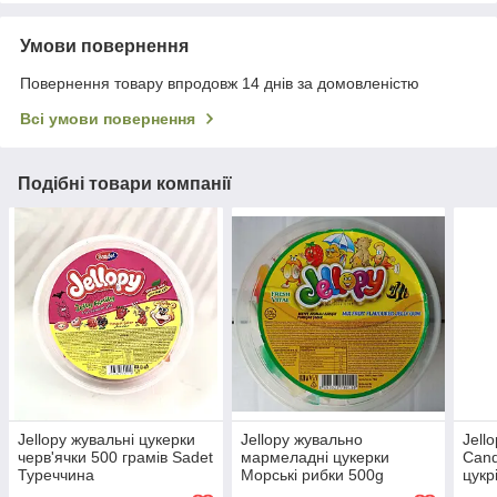
Умови повернення
Повернення товару впродовж 14 днів за домовленістю
Всі умови повернення
Подібні товари компанії
Jellopy жувальні цукерки
Jellopy жувально
Jell
черв'ячки 500 грамів Sadet
мармеладні цукерки
Cand
Туреччина
Морські рибки 500g
цукр
Saadet Туреччина
Saad