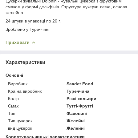
Цукерки жувальні Dolphin - жувальні цукерки з фруктовим
смаком у формі дельфінів. Структура цукерки легка, основа
желейна.
24 штуки в упаковці по 20 г.
Зроблено у Туреччині
Приховати
Характеристики
Основні
Виробник
Saadet Food
Країна виробник
Туреччина
Колір
Різні кольори
Смак
Тутті-Фрутті
Тип
Фасовані
Тип цукерок
Желейні
вид цукерок
Желейні
Користувальницькі характеристики