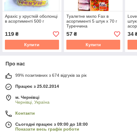
Арахіс у хрусткій оболонці
Туалетне мило Fax в
Love
в асортименті 500 г
асортименті 5 штук x 70 г
штук
Туреччина
асор
Mon
119
57
34
₴
₴
Купити
Купити
Про нас
99% позитивних з 674 відгуків за рік
Працює з 25.02.2014
м. Чернівці
Чернівці, Україна
Контакти
Сьогодні працює з 09:00 до 18:00
Показати весь графік роботи