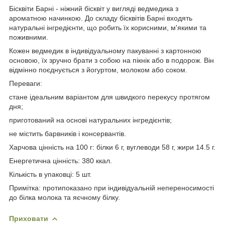
Бісквіти Барні - ніжний бісквіт у вигляді ведмедика з
ароматною начинкою. До складу бісквітів Барні входять
натуральні інгредієнти, що робить їх корисними, м'якими та
поживними.
Кожен ведмедик в індивідуальному пакуванні з картонною
основою, їх зручно брати з собою на пікнік або в подорож. Він
відмінно поєднується з йогуртом, молоком або соком.
Переваги:
стане ідеальним варіантом для швидкого перекусу протягом
дня;
приготований на основі натуральних інгредієнтів;
не містить барвників і консервантів.
Харчова цінність на 100 г: білки 6 г, вуглеводи 58 г, жири 14.5 г.
Енергетична цінність: 380 ккал.
Кількість в упаковці: 5 шт.
Примітка: протипоказано при індивідуальній непереносимості
до білка молока та яєчному білку.
Приховати