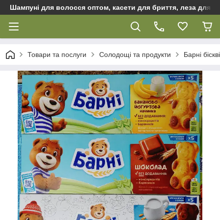
Шампуні для волосся оптом, касети для бриття, леза для бр
Товари та послуги
Солодощі та продукти
Барні біскв