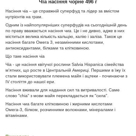
Чіа насіння чорне 496 г
Насіння чіа – це справжній суперфуд та лідер за вмістом
нутрієнтів на грам.
Одним із найпопулярніших суперфудів на сьогоднішній день
по праву вважається насіння чиа. Це і не дивно, адже в них
міститься велика кількість кальцію, калію і заліза. Також це
насіння багате Омега 3, незамінними кислотами,
антиоксидантами, білками та клітковиною.
Що таке насіння чіа
Чіа - це насіння квітучої рослини Salvia Hispanica сімейства
м'ятних, що росте в Центральній Америці. Першими в їжу їх
стали використовувати племена майя і ацтеки - починаючи з
IV століття до нашої ери.
Насіння вживали для надання сил та витривалості. Саме
слово "chia" з мови майя перекладається як "сила".
Насіння чиа багате клітковиною і жирними кислотами
Омега-3, білком, розчинними волокнами, мінералами і
вітамінами.