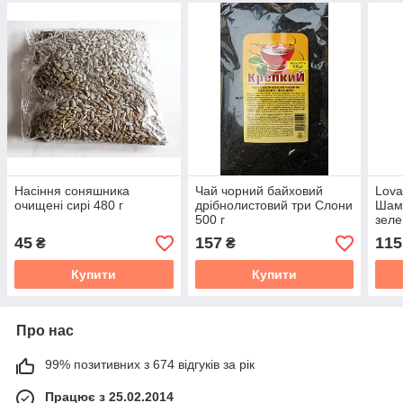
Насіння соняшника
Чай чорний байховий
Lova
очищені сирі 480 г
дрібнолистовий три Слони
Шам
500 г
зеле
полу
45
157
115
₴
₴
квіті
Купити
Купити
Про нас
99% позитивних з 674 відгуків за рік
Працює з 25.02.2014