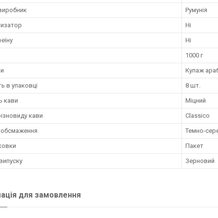
 виробник
Румунія
изатор
Ні
еїну
Ні
1000 г
ви
Купаж араб
ть в упаковці
8 шт.
ь кави
Міцний
різновиду кави
Classico
ь обсмаження
Темно-сер
ковки
Пакет
випуску
Зерновий
ація для замовлення