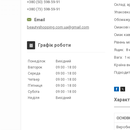
+380 (50) 598-59-91
Склад: а
+380 (73) 598-59-91
Упаковка
Обсмажу
beautyshopping.com.ua@gmail.com
Смакові 
Смак кав
Рівень мі
Графік роботи
Ящик: 8 
Вага: 1 к
Понеділок
Вихідний
Країна в
Вівторок
09:00
18:00
Підходит
Середа
09:00
18:00
Четвер
09:00
18:00
Пʼятниця
09:00
18:00
Субота
09:00
18:00
Неділя
Вихідний
Характ
ОСНОВ
Виробн