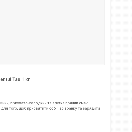
entul Tau 1 кг
ійний, гіркувато-солодкий та злегка пряний смак.
 для того, щоб присвятити собі час зранку та зарядити