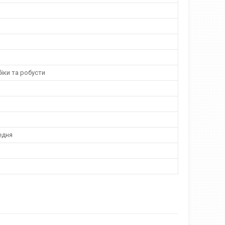
іки та робусти
едня