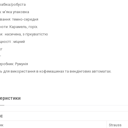
рабіка/робуста
: м'яка упаковка
вання: темно-середня
ноти: Карамель, горіх.
и: насичена, з гіркуватістю
цності : міцний
кг
г
иробник: Румунія
ь для використання в кофемашинах та вендінгових автоматах.
еристики
НІ
ик
Strauss