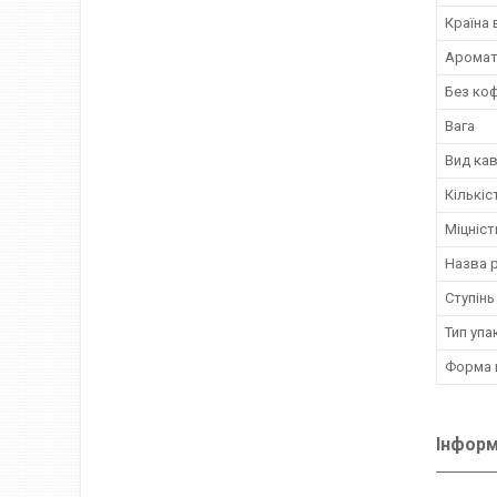
Країна
Аромат
Без коф
Вага
Вид ка
Кількіс
Міцніст
Назва 
Ступін
Тип упа
Форма 
Інформ