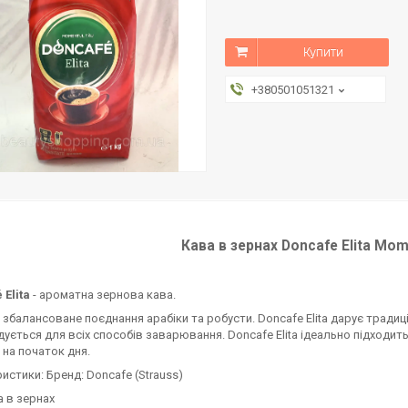
Купити
+380501051321
Кава в зернах Doncafe Elita Mom
 Elita
- ароматна зернова кава.
 збалансоване поєднання арабіки та робусти. Doncafe Elita дарує традиц
ується для всіх способів заварювання. Doncafe Elita ідеально підходить
 на початок дня.
истики: Бренд: Doncafe (Strauss)
а в зернах