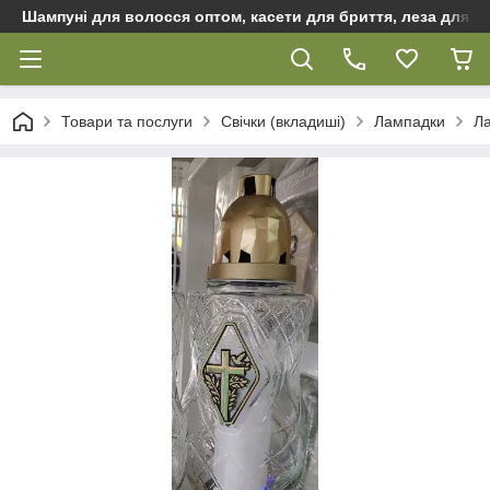
Шампуні для волосся оптом, касети для бриття, леза для бр
Товари та послуги
Свічки (вкладиші)
Лампадки
Ла