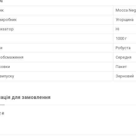
НІ
ик
Mocca Neg
 виробник
Угорщина
изатор
Ні
1000 г
ви
Робуста
ь обсмаження
Середня
ковки
Пакет
випуску
Зерновий
ація для замовлення
 ₴