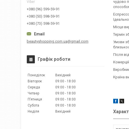
чудово п
Viber
способо
+380 (96) 599-59-91
Еспрессо
+380 (50) 598-59-91
Ідеально
+380 (73) 598-59-91
Місце ви
Термін зб
beautyshopping.com.ua@gmail.com
Умови зб
близькос
Після ві
Графік роботи
Комерційн
Виробник
Понеділок
Вихідний
Країна в
Вівторок
09:00
18:00
Середа
09:00
18:00
Четвер
09:00
18:00
Пʼятниця
09:00
18:00
Субота
09:00
18:00
Характ
Неділя
Вихідний