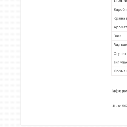
ОСНОВ
Виробн
Країна
Аромат
Вага
Вид ка
Ступін
Тип упа
Форма 
Інформ
Ціна:
562