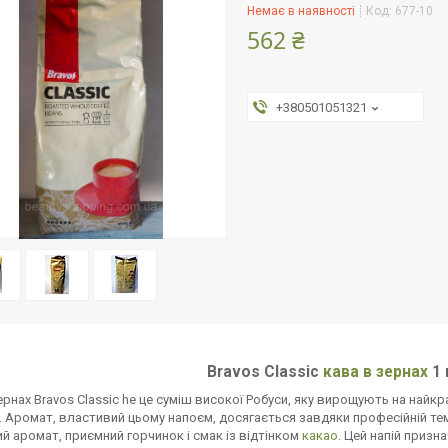
Немає в наявності
Код:
677-10
562 ₴
+380501051321
Bravos Classic
кава в зернах
1 
ернах Bravos Classic he це суміш високої Робуси, яку вирощують на найкр
 Аромат, властивий цьому напоєм, досягається завдяки професійній темн
й аромат, приємний горчинок і смак із відтінком
какао
. Цей напій призна