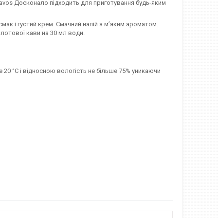
ravos Досконало підходить для приготування будь-яким
смак і густий крем. Смачний напій з м’яким ароматом.
лотової кави на 30 мл води.
е 20 °C і відносною вологість не більше 75% уникаючи