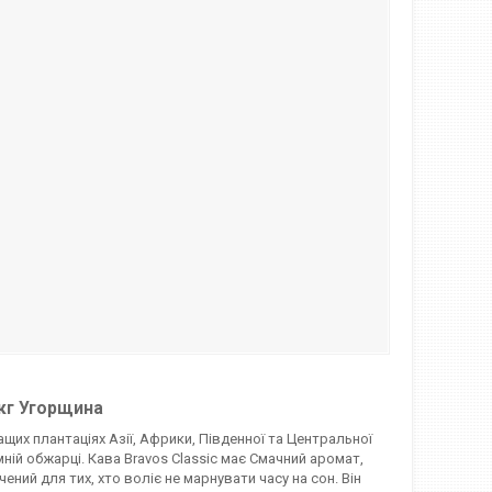
кг Угорщина
ащих плантаціях Азії, Африки, Південної та Центральної
ій обжарці. Кава Bravos Classic має Смачний аромат,
чений для тих, хто воліє не марнувати часу на сон. Він