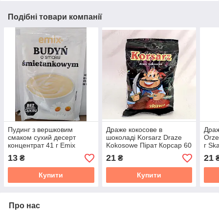
Подібні товари компанії
Пудинг з вершковим
Драже кокосове в
Драж
смаком сухий десерт
шоколаді Korsarz Draze
Orze
концентрат 41 г Emix
Kokosowe Пірат Корсар 60
г S
Польща
г Skawa Poland
13
21
21
₴
₴
Купити
Купити
Про нас