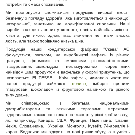
потреби та смаки споживачів.
Ми пропонуємо споживачам продукцію високої якості,
безпечну з погляду здоров'я, яка виготовляється з найкращої
натуральної, генетично не модифікованої сировини. Наші
вироби знаходять попит у кожного, навіть найвибагливішого
клієнта, для якого, однак, має значення не тільки висока
якість, але також порівняно низька ціна.
Продукція нашої кондитерської фабрики "Скава" AО
фокусується, загалом, на виробництві вафель із різною
гратурою, формами та смаковими різноманітностями,
глазурованих шоколадом і неглазурованих, серед яких
найвідомішим продуктом є вафелька у формі трикутника, що
називається ELITESSE. Крім вафель, чималою частиною
нашої продукції займають
печиво
, імбирні пряники
глазуровані шоколадом із фруктовою начинкою та різного
типу драже.
Ми співпрацюємо з багатьма національними
дистриб'юторами та великими торговими мережами,
відправляємо також наш товар на експорт у різні країни світу,
як, наприклад, Канада, США, Франція, Німеччина, Іспанія,
Чехія, Словаччина, Україна, Монголія, Кувейт, 74-аравлія й
хорон. Водночас ми відкриті на нові ринки збуту, а гнучкість