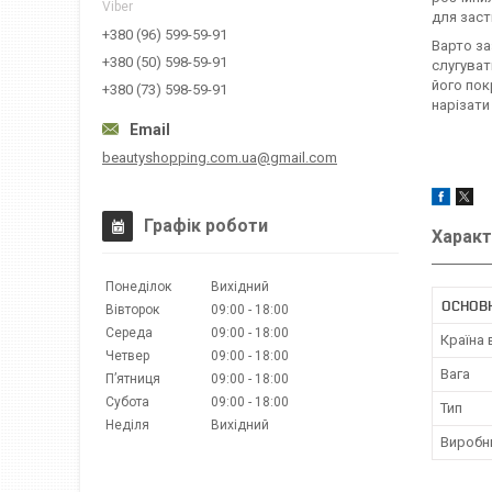
Viber
для заст
+380 (96) 599-59-91
Варто за
+380 (50) 598-59-91
слугуват
його пок
+380 (73) 598-59-91
нарізати
beautyshopping.com.ua@gmail.com
Графік роботи
Характ
Понеділок
Вихідний
ОСНОВ
Вівторок
09:00
18:00
Середа
09:00
18:00
Країна
Четвер
09:00
18:00
Вага
Пʼятниця
09:00
18:00
Субота
09:00
18:00
Тип
Неділя
Вихідний
Виробн