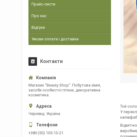
Прайс-листи
Про нас
Відгуки
Умови оплати і доставки
Контакти
Магазин "Beauty Shop". Побутова хімія,
засоби особистої гігієни, декоративна
косметика.
Той соло
У перекл
Чернівці, Україна
напівфаб
Відмітно
виробниц
+380 (50) 105-13-21
розчинил