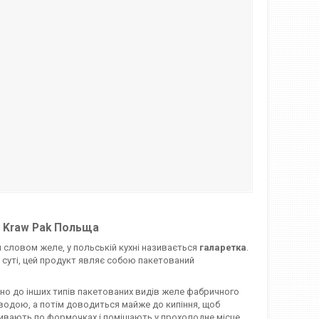
г Kraw Pak Польща
 словом желе, у польській кухні називається
галаретка
.
 суті, цей продукт являє собою пакетований
чно до інших типів пакетованих видів желе фабричного
одою, а потім доводиться майже до кипіння, щоб
зливають по формочках і поміщають у прохолодне місце