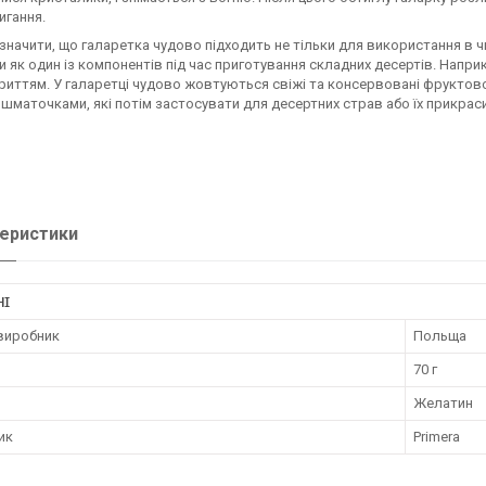
игання.
значити, що галаретка чудово підходить не тільки для використання в ч
и як один із компонентів під час приготування складних десертів. Напр
риттям. У галаретці чудово жовтуються свіжі та консервовані фруктово-
 шматочками, які потім застосувати для десертних страв або їх прикраси
еристики
НІ
 виробник
Польща
70 г
Желатин
ик
Primera