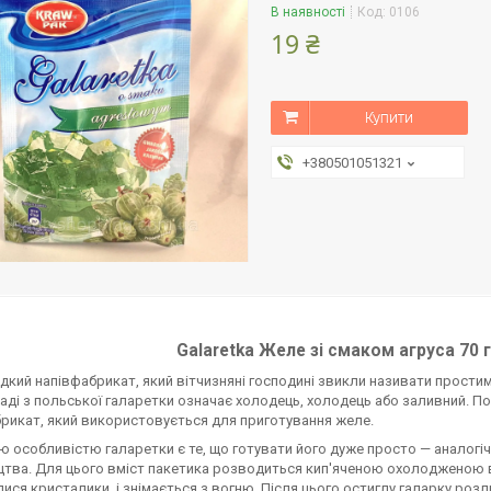
В наявності
Код:
0106
19 ₴
Купити
+380501051321
Galaretka Желе зі смаком агруса 70 
дкий напівфабрикат, який вітчизняні господині звикли називати простим
аді з польської галаретки означає холодець, холодець або заливний. По
рикат, який використовується для приготування желе.
ю особливістю галаретки є те, що готувати його дуже просто — аналогі
тва. Для цього вміст пакетика розводиться кип'яченою охолодженою в
ися кристалики, і знімається з вогню. Після цього остиглу галарку ро