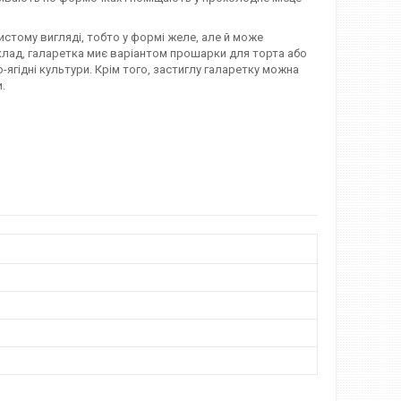
истому вигляді, тобто у формі желе, але й може
иклад, галаретка миє варіантом прошарки для торта або
ягідні культури. Крім того, застиглу галаретку можна
.