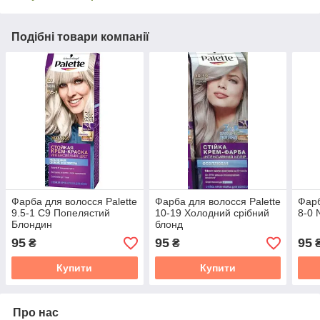
Подібні товари компанії
Фарба для волосся Palette
Фарба для волосся Palette
Фарб
9.5-1 C9 Попелястий
10-19 Холодний срібний
8-0 
Блондин
блонд
95
95
95
₴
₴
Купити
Купити
Про нас