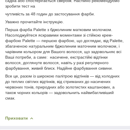
садна або спостерігається свербіж. Настійно рекомендуємо
зробити тест на
чутливість за 48 годин до застосування фарби.
Уважно прочитайте інструкцію.
Перша фарба Palette з бджолиним матковим молочком.
Насолоджуйтеся яскравими моментами зі стійкою крем-
фарбою Palette — першою фарбою, що доглядає, від Palette,
збагаченою натуральним бджолиним маточним молочком, і
чарівним кольором для Вашого волосся, що задовольняє всі
Ваші потреби, а саме: насичене, екстрастійкі відтінки
волосся, доглянуте волосся, навіть у разі регулярного
фарбування, живий блиск. Надійне фарбування сивини.
Все це, разом із широкою палітрою відтінків — від холодних
до теплих світлих відтінків, від стриманих до насичених
червоних тонів, природних або золотистих каштанових, а
також чорних кольорів — задовольнить найвибагливіший
смак.
Приховати