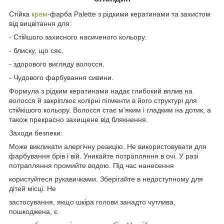
Стійка
крем
-фарба Palette з рідкими кератинами та захистом
від вицвітання для:
- Стійшого захисного насиченого кольору.
- блиску, що сяє.
- здорового вигляду волосся.
- Чудового фарбування сивини.
Формула з рідким кератинами надає глибокий вплив на
волосся й закріплює колірні пігменти в його структурі для
стійкішого кольору. Волосся стає м'яким і гладким на дотик, а
також прекрасно захищене від блякнення.
Заходи безпеки:
Може викликати алергічну реакцію. Не використовувати для
фарбування брів і вій. Уникайте потрапляння в очі. У разі
потрапляння промийте водою. Під час нанесення
користуйтеся рукавичками. Зберігайте в недоступному для
дітей місці. Не
застосування, якщо шкіра голови занадто чутлива,
пошкоджена, є