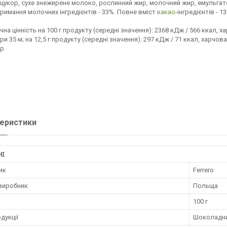
 цукор, сухе знежирене молоко, рослинний жир, молочний жир, емульгато
римання молочних інгредієнтів - 33%. Повне вміст
какао
-інгредієнтів - 1
на цінність на 100 г продукту (середні значення): 2368 кДж / 566 ккал, хар
ири 35 м; на 12,5 г продукту (середні значення): 297 кДж / 71 ккал, харчова ц
р.
еристики
НІ
ик
Ferrero
 виробник
Польща
100 г
дукції
Шоколадни