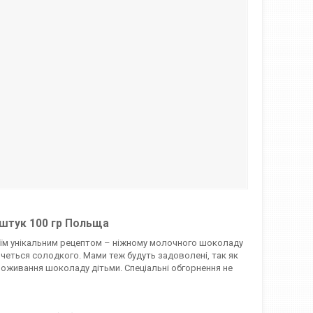
 штук 100 гр Польща
оїм унікальним рецептом – ніжному молочного шоколаду
очеться солодкого. Мами теж будуть задоволені, так як
оживання шоколаду дітьми. Спеціальні обгорнення не