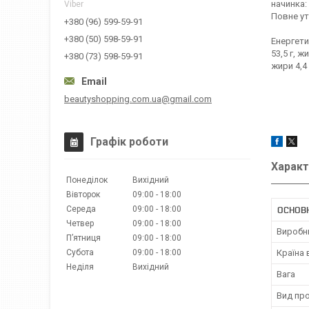
начинка:
Viber
Повне ут
+380 (96) 599-59-91
+380 (50) 598-59-91
Енергетич
53,5 г, ж
+380 (73) 598-59-91
жири 4,4 
beautyshopping.com.ua@gmail.com
Графік роботи
Характ
Понеділок
Вихідний
Вівторок
09:00
18:00
Середа
09:00
18:00
ОСНОВ
Четвер
09:00
18:00
Виробн
Пʼятниця
09:00
18:00
Субота
09:00
18:00
Країна
Неділя
Вихідний
Вага
Вид про