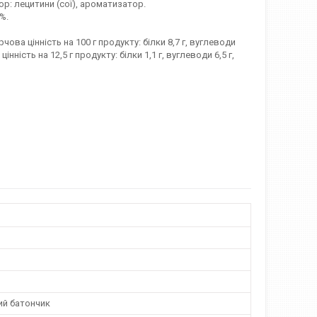
р: лецитини (сої), ароматизатор.
3%.
чова цінність на 100 г продукту: білки 8,7 г, вуглеводи
інність на 12,5 г продукту: білки 1,1 г, вуглеводи 6,5 г,
й батончик