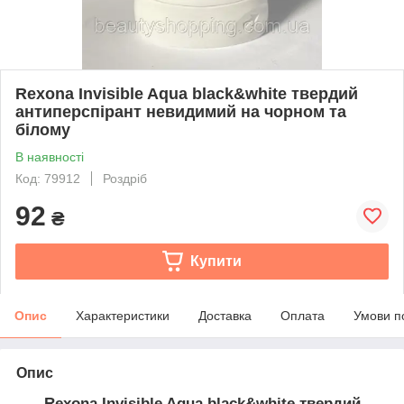
Rexona Invisible Aqua black&white твердий
антиперспірант невидимий на чорном та
білому
В наявності
Код: 79912
Роздріб
92
₴
Купити
Опис
Характеристики
Доставка
Оплата
Умови п
Опис
Rexona Invisible Aqua black&white твердий