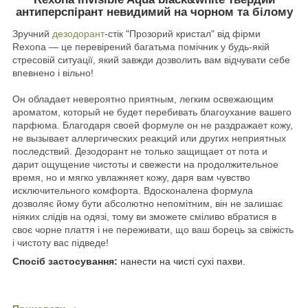
антиперспірант невидимий на чорном та білому
Зручний
дезодорант
-стік "Прозорий кристал" від фірми
Rexona — це перевірений багатьма помічник у будь-якій
стресовій ситуації, який завжди дозволить вам відчувати себе
впевнено і вільно!
Он обладает невероятно приятным, легким освежающим
ароматом, который не будет перебивать благоухание вашего
парфюма. Благодаря своей формуле он не раздражает кожу,
не вызывает аллергических реакций или других неприятных
последствий. Дезодорант не только защищает от пота и
дарит ощущение чистоты и свежести на продолжительное
время, но и мягко увлажняет кожу, даря вам чувство
исключительного комфорта. Вдосконалена формула
дозволяє йому бути абсолютно непомітним, він не залишає
ніяких слідів на одязі, тому ви зможете сміливо вбратися в
своє чорне плаття і не переживати, що ваш борець за свіжість
і чистоту вас підведе!
Спосіб застосування:
нанести на чисті сухі пахви.