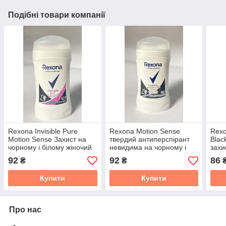
Подібні товари компанії
Rexona Invisible Pure
Rexona Motion Sense
Rexo
Motion Sense Захист на
твердий антиперспірант
Blac
чорному і білому жіночий
невидима на чорному і
захи
твердий антиперспірант
білому
біло
92
92
86
₴
₴
на 48 годин
Купити
Купити
Про нас