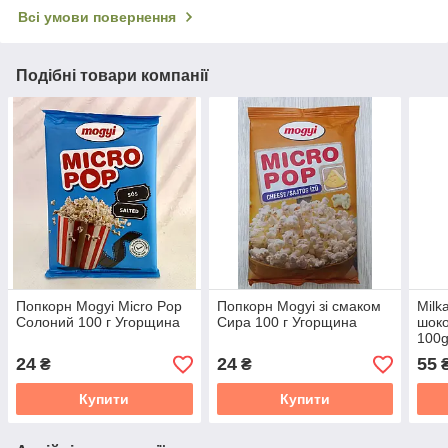
Всі умови повернення
Подібні товари компанії
Попкорн Mogyi Micro Pop
Попкорн Mogyi зі смаком
Milk
Солоний 100 г Угорщина
Сира 100 г Угорщина
шоко
100
24
24
55
₴
₴
Купити
Купити