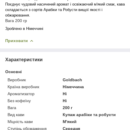
Поєднує чудовий насичений аромат і освіжаючий м'який смак, кава
складається з сортів Арабіки та Робусти вищої якості і
обжарювання.
Вага 200 гр
Зроблено в Німеччині
Приховати
Характеристики
Основні
Виробник
Goldbach
Країна виробник
Німеччина
Ароматизатор
Ні
Без кофеїну
Ні
Вага
200 г
Вид кави
Купаж арабіки та робусти
Міцність кави
М'який
Ступінь обсмаження
Середня