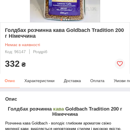
Голдбах розчинна кава Goldbach Tradition 200
г Німеччина
Немає в наявності
Код: 96147
Роздріб
332
₴
Опис
Характеристики
Доставка
Оплата
Умови п
Опис
Голдбах розчинна
кава
Goldbach Tradition 200 г
Німеччина
Розчинна кава Goldbach - володіє глибоким ароматом свіжо
меленої кави, виділяється неповторним стилем і високою якістю.