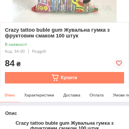
Crazy tattoo buble gum Жувальна гумка з
фруктовим смаком 100 штук
В наявності
Код: 34-00
Роздріб
84
₴
Купити
Опис
Характеристики
Доставка
Оплата
Умови п
Опис
Crazy tattoo buble gum Жувальна гумка з
фруктовим смаком 100 штук