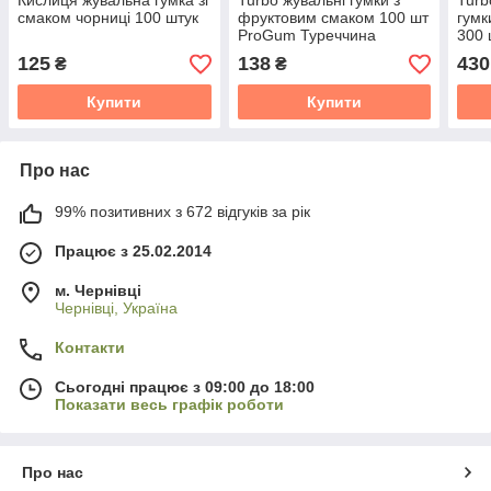
Кислиця жувальна гумка зі
Turbo жувальні гумки з
Turb
смаком чорниці 100 штук
фруктовим смаком 100 шт
гумк
ProGum Туреччина
300 
125
138
430
₴
₴
Купити
Купити
Про нас
99% позитивних з 672 відгуків за рік
Працює з 25.02.2014
м. Чернівці
Чернівці, Україна
Контакти
Сьогодні працює з 09:00 до 18:00
Показати весь графік роботи
Про нас