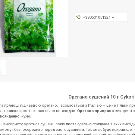
+380501051321
Орегано сушений 10 г Cykor
а прянощі під назвою орегано, і асоціюється з Італією – це не тільки п
материнка зростає практично повсюдно.
Орегано приправа
використов
всякденної кухні.
рії використовуються сушені і свіжі листя
орегано приправа
з яких виходи
амому і безпосередньо перед застосуванням. Так смак буде яскравіше і 
можна охарактеризувати за смаком як приємний, тонкий, але гіркуватий