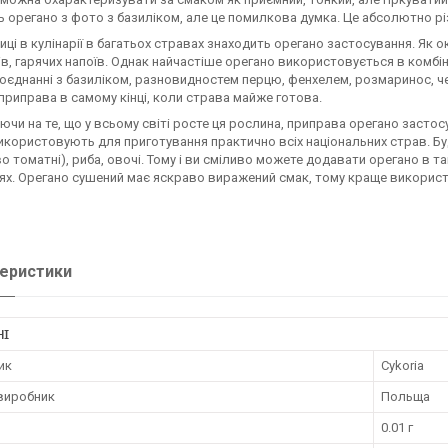
 орегано з фото з базиліком, але це помилкова думка. Це абсолютно рі
иці в кулінарії в багатьох стравах знаходить орегано застосування. Як 
в, гарячих напоїв. Однак найчастіше орегано використовується в комбіна
поєднанні з базиліком, разновидностем перцю, фенхелем, розмаринос, 
приправа в самому кінці, коли страва майже готова.
чи на те, що у всьому світі росте ця рослина, приправа орегано застосу
ї використовують для приготування практично всіх національних страв. Буд
о томатні), риба, овочі. Тому і ви сміливо можете додавати орегано в та
ях. Орегано сушений має яскраво виражений смак, тому краще використ
еристики
НІ
ик
Cykoria
 виробник
Польща
0.01 г