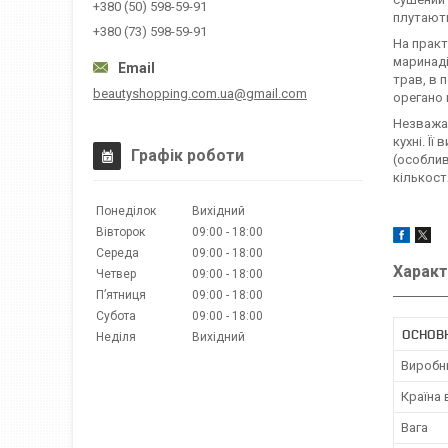
+380 (50) 598-59-91
плутають
+380 (73) 598-59-91
На практ
маринаді
трав, в 
beautyshopping.com.ua@gmail.com
орегано 
Незважаю
кухні. Ї
Графік роботи
(особлив
кількост
Понеділок
Вихідний
Вівторок
09:00
18:00
Середа
09:00
18:00
Характ
Четвер
09:00
18:00
Пʼятниця
09:00
18:00
Субота
09:00
18:00
ОСНОВ
Неділя
Вихідний
Виробн
Країна
Вага