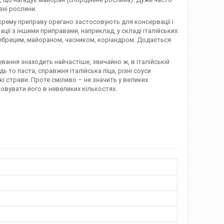
зні рослини.
окрему приправу орегано застосовують для консервації і
ції з іншими приправами, наприклад, у складі італійських
чебрецем, майораном, часником, коріандром. Додається
вання знаходить найчастіше, звичайно ж, в італійській
ь то паста, справжня італійська піца, різні соуси
кі страви. Проте сміливо – не значить у великих
овувати його в невеликих кількостях.