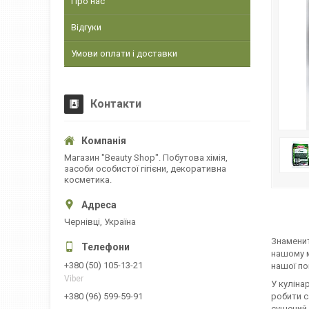
Про нас
Відгуки
Умови оплати і доставки
Контакти
Магазин "Beauty Shop". Побутова хімія,
засоби особистої гігієни, декоративна
косметика.
Чернівці, Україна
Знаменит
нашому 
+380 (50) 105-13-21
нашої по
Viber
У куліна
робити с
+380 (96) 599-59-91
сушений 