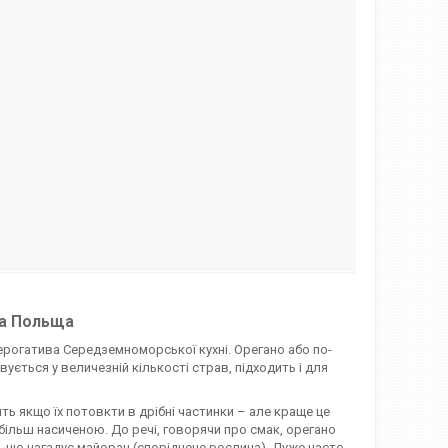
ia Польща
рерогатива Середземноморської кухні. Орегано або по-
ується у величезній кількості страв, підходить і для
ть якщо їх потовкти в дрібні частинки – але краще це
більш насиченою. До речі, говорячи про смак, орегано
, що нагадує майоран (споріднене рослина). Дуже часто