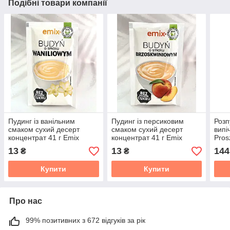
Подібні товари компанії
Пудинг із ванільним
Пудинг із персиковим
Розп
смаком сухий десерт
смаком сухий десерт
випі
концентрат 41 г Emix
концентрат 41 г Emix
Pros
Польща
Польща
Пол
13
13
144
₴
₴
Купити
Купити
Про нас
99% позитивних з 672 відгуків за рік