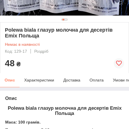
Polewa biala глазур молочна для десертів
Emix Польща
Немає в наявності
Код: 129-17
Роздріб
48
₴
Опис
Характеристики
Доставка
Оплата
Умови п
Опис
Polewa biala глазур молочна для десертів Emix
Польща
Маса: 100 грамів.