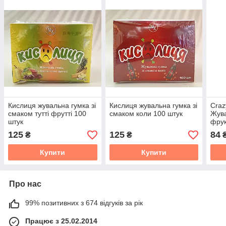
Кислиця жувальна гумка зі
Кислиця жувальна гумка зі
Craz
смаком тутті фрутті 100
смаком коли 100 штук
Жува
штук
фрук
штук
125
125
84
₴
₴
Купити
Купити
Про нас
99% позитивних з 674 відгуків за рік
Працює з 25.02.2014