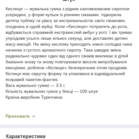
Кислиця — жувальна гумка з рідким наповнювачем сиропом
усередині, у формі кульок із різними смаками, підкорила
дитячу публіку та увагу за екстремальністю своїх смакових
поєднань в одній жуйці. Коли «Кислиця» потрапить до рота,
відбувається справжній екстракислий вибух у роті. І він триває
упродовж усього лише кількох секунд, але доставляє дитині
масу емоцій. На зміну кислому приходить ніжно-солодка гама
начинки з густого ароматного сиропу. Така швидка зміна
радикально чудових один від одного смаків викликає в дітей
бажання знову та знову повторювати веселе випробування
емоціями, роблячи «Кіслицю» безперечним хітом продажів.
Кіслиця має округлу форму та упакована в індивідуальний
яскравий пакетик-фантик.
Вага жувальної гумки — 3.5 г.
Кількість жувальних гумок у блоці — 100 штук
Країна-виробник Туреччина
Приховати
Характеристики