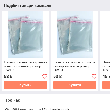
Подібні товари компанії
Пакети з клейкою стрічкою
Пакети з клейкою стрічкою
Паке
поліпропіленові розмір
поліпропіленові розмір
полі
15х10
20х10
15х1
53
53
45
₴
₴
Купити
Купити
Про нас
99% позитивних з 674 відгуків за рік