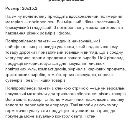
Розмір: 20х15.2
На зміну поліетилену приходить вдосконалений полімерний
матеріал — поліпропілен. Він міцніший і більш пластичний,
блискучіший і гладкіший. З поліпропілену можна виготовляти
паковання різних розмірів і форм.
Поліпропіленові пакети — один із найзручніших і
найефектніших різновидів упаковки, який надасть вашому
товару дорогий і привабливий зовнішній вигляд, що в соєдну
чергу сприяє гарним продажам вашого виробу. Цей різновид
продукції використовується для пакування листівок,
повітряних куль, компакт дисків, журналів, харчових продуктів,
трикотажних виробів, комп'ютерних аксесуарів, сорочок,
сувенірів і безлічі інших товарів,
Поліпропіленові пакети з клейкою стрічкою — це універсальні
пакувальні матеріали для тривалого зберігання різних товарів.
Вони міцні, прозорі, стійкі до механічних пошкоджень, впливу
вологи та перепадів температур. Такі вироби дають змогу
герметично упакувати продукцію та уявити на вітрині, де
покупець може візуально контролювати її стан.