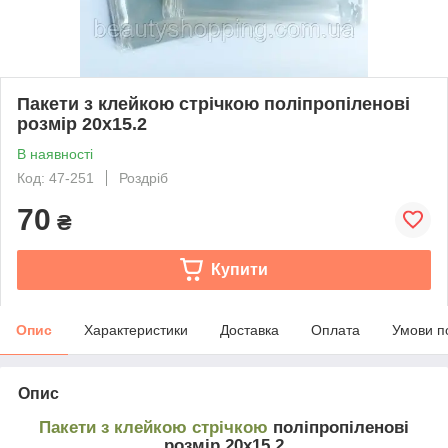
Пакети з клейкою стрічкою поліпропіленові
розмір 20х15.2
В наявності
Код: 47-251
Роздріб
70
₴
Купити
Опис
Характеристики
Доставка
Оплата
Умови п
Опис
Пакети з клейкою стрічкою
поліпропіленові
розмір 20х15.2